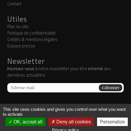
Contact
Utiles
Plan du site
Politique de confidentialité
Crédits & mentions légales
Espace presse
Newsletter
Inscrivez-vous
à notre newsletter pour être
informé
des
dernières actualités!
This site uses cookies and gives you control over what you want
to activate
NUIT NOIRE PRODUCTIONS
OK, accept all
Deny all cookies
Personalize
© copyright
2026 Tous droits réservés
Privacy policy