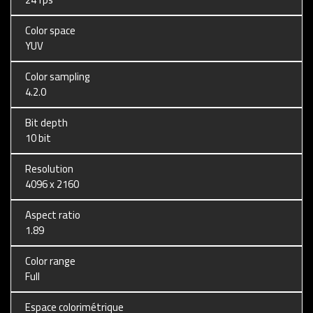
Color space
YUV
Color sampling
4.2.0
Bit depth
10 bit
Resolution
4096 x 2160
Aspect ratio
1.89
Color range
Full
Espace colorimétrique