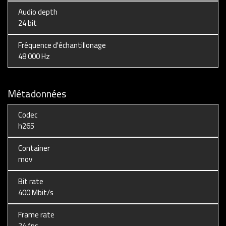
Audio depth
24 bit
Fréquence d'échantillonage
48 000 Hz
Métadonnées
Codec
h265
Container
mov
Bit rate
400 Mbit/s
Frame rate
24 fps