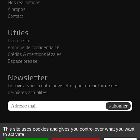
Nos réalisations
À propos
Contact
Utiles
Plan du site
Politique de confidentialité
Crédits & mentions légales
Espace presse
Newsletter
Inscrivez-vous
à notre newsletter pour être
informé
des
dernières actualités!
This site uses cookies and gives you control over what you want
to activate
NUIT NOIRE PRODUCTIONS